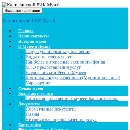
Вкл/выкл навигации
Калтасинский РИК Музей
Главная
Наши контакты
История музея
О Музее и Людях
Структура и органы управления
Виды и перечень услуг
Наиболее интересные экспонаты фонда
МТО предоставления услуг
Всероссийский Реестр Музеев
Карточка Государственного (Муниципального)
Учреждения
Фонды музея
Коллегам и гостям
Список ведомственных музеев Башкортостана
Документы
Нормативные документы
Планы
Независимая оценка качества услуг
Карта сайта