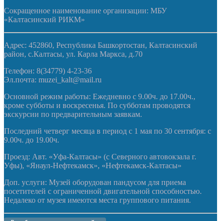
Сокращенное наименование организации: МБУ
«Калтасинский РИКМ»
Адрес: 452860, Республика Башкортостан, Калтасинский
район, с.Калтасы, ул. Карла Маркса, д.70
Телефон: 8(34779) 4-23-36
Эл.почта: muzei_kalt@mail.ru
Основной режим работы: Ежедневно с 9.00ч. до 17.00ч.,
кроме субботы и воскресенья. По субботам проводятся
экскурсии по предварительным заявкам.
Последний четверг месяца в период с 1 мая по 30 сентября: с
9.00ч. до 19.00ч.
Проезд: Авт. «Уфа-Калтасы» (с Северного автовокзала г.
Уфы), «Янаул-Нефтекамск», «Нефтекамск-Калтасы»
Доп. услуги: Музей оборудован пандусом для приема
посетителей с ограниченной двигательной способностью.
Недалеко от музея имеются места группового питания.