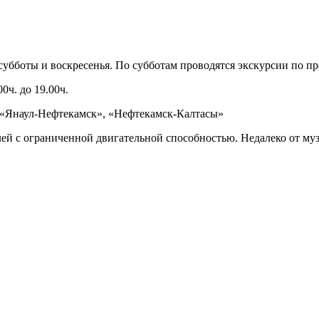
 субботы и воскресенья. По субботам проводятся экскурсии по п
0ч. до 19.00ч.
), «Янаул-Нефтекамск», «Нефтекамск-Калтасы»
лей с ограниченной двигательной способностью. Недалеко от му