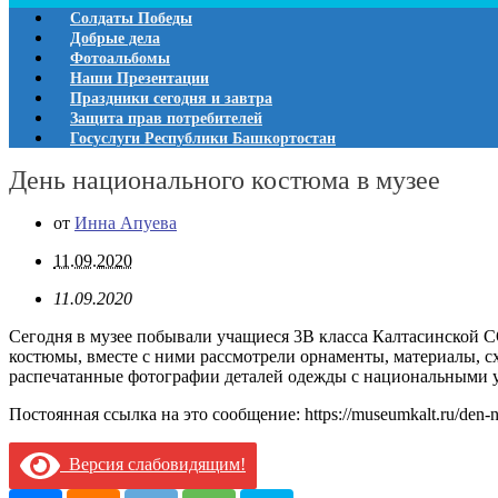
Солдаты Победы
Добрые дела
Фотоальбомы
Наши Презентации
Праздники сегодня и завтра
Защита прав потребителей
Госуслуги Республики Башкортостан
День национального костюма в музее
от
Инна Апуева
11.09.2020
11.09.2020
Сегодня в музее побывали учащиеся 3В класса Калтасинской 
костюмы, вместе с ними рассмотрели орнаменты, материалы, с
распечатанные фотографии деталей одежды с национальными у
Постоянная ссылка на это сообщение:
https://museumkalt.ru/den
Версия слабовидящим!