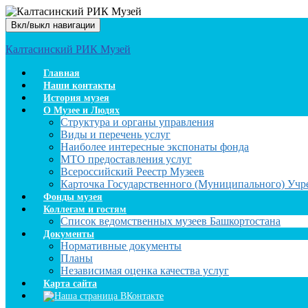
Вкл/выкл навигации
Калтасинский РИК Музей
Главная
Наши контакты
История музея
О Музее и Людях
Структура и органы управления
Виды и перечень услуг
Наиболее интересные экспонаты фонда
МТО предоставления услуг
Всероссийский Реестр Музеев
Карточка Государственного (Муниципального) Уч
Фонды музея
Коллегам и гостям
Список ведомственных музеев Башкортостана
Документы
Нормативные документы
Планы
Независимая оценка качества услуг
Карта сайта