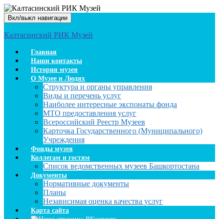
Вкл/выкл навигации
Калтасинский РИК Музей
Главная
Наши контакты
История музея
О Музее и Людях
Структура и органы управления
Виды и перечень услуг
Наиболее интересные экспонаты фонда
МТО предоставления услуг
Всероссийский Реестр Музеев
Карточка Государственного (Муниципального)
Учреждения
Фонды музея
Коллегам и гостям
Список ведомственных музеев Башкортостана
Документы
Нормативные документы
Планы
Независимая оценка качества услуг
Карта сайта