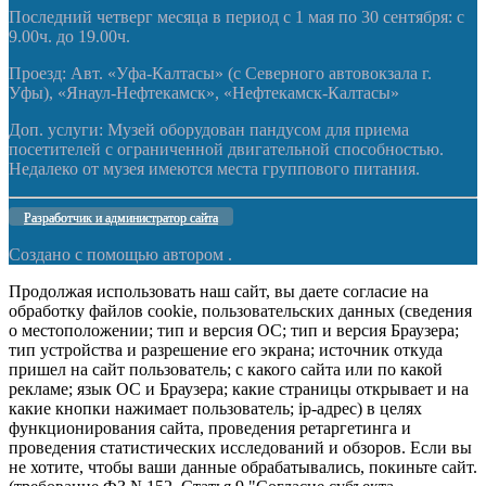
Последний четверг месяца в период с 1 мая по 30 сентября: с
9.00ч. до 19.00ч.
Проезд: Авт. «Уфа-Калтасы» (с Северного автовокзала г.
Уфы), «Янаул-Нефтекамск», «Нефтекамск-Калтасы»
Доп. услуги: Музей оборудован пандусом для приема
посетителей с ограниченной двигательной способностью.
Недалеко от музея имеются места группового питания.
Разработчик и администратор сайта
Создано с помощью
автором .
Продолжая использовать наш сайт, вы даете согласие на
обработку файлов cookie, пользовательских данных (сведения
о местоположении; тип и версия ОС; тип и версия Браузера;
тип устройства и разрешение его экрана; источник откуда
пришел на сайт пользователь; с какого сайта или по какой
рекламе; язык ОС и Браузера; какие страницы открывает и на
какие кнопки нажимает пользователь; ip-адрес) в целях
функционирования сайта, проведения ретаргетинга и
проведения статистических исследований и обзоров. Если вы
не хотите, чтобы ваши данные обрабатывались, покиньте сайт.