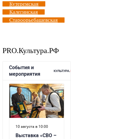
Кутеремская
Калегинская
Староорьебашевская
PRO.Культура.РФ