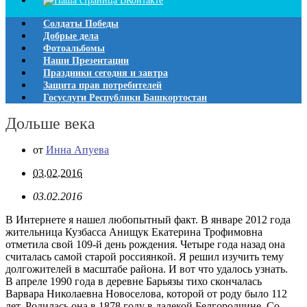
Солдаты Победы
Добрые дела
Фотоальбомы
Наши Презентации
Праздники сегодня и завтра
Защита прав потребителей
Госуслуги Республики Башкортостан
Дольше века
от
Инна Апуева
03.02.2016
03.02.2016
В Интернете я нашел любопытный факт. В январе 2012 года
жительница Кузбасса Анищук Екатерина Трофимовна
отметила свой 109-й день рождения. Четыре года назад она
считалась самой старой россиянкой. Я решил изучить тему
долгожителей в масштабе района. И вот что удалось узнать.
В апреле 1990 года в деревне Барьязы тихо скончалась
Варвара Николаевна Новоселова, которой от роду было 112
лет. Родилась она в 1878 году в далекой Белгородчине. Со