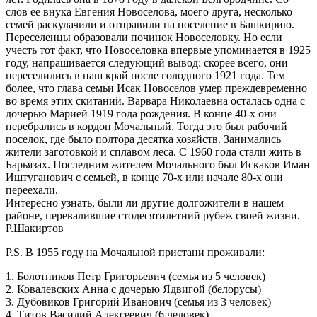
слов ее внука Евгения Новоселова, моего друга, несколько
семей раскулачили и отправили на поселение в Башкирию.
Переселенцы образовали починок Новоселовку. Но если
учесть тот факт, что Новоселовка впервые упоминается в 1925
году, напрашивается следующий вывод: скорее всего, они
переселились в наш край после голодного 1921 года. Тем
более, что глава семьи Исак Новоселов умер преждевременно
во время этих скитаний. Варвара Николаевна осталась одна с
дочерью Марией 1919 года рождения. В конце 40-х они
перебрались в кордон Мочальный. Тогда это был рабочий
поселок, где было полтора десятка хозяйств. Занимались
жители заготовкой и сплавом леса. С 1960 года стали жить в
Барьязах. Последним жителем Мочального был Искаков Иман
Иштуганович с семьей, в конце 70-х или начале 80-х они
переехали.
Интересно узнать, были ли другие долгожители в нашем
районе, перевалившие стодесятилетний рубеж своей жизни.
Р.Шакиртов
P.S. В 1955 году на Мочальной пристани проживали:
1. Болотников Петр Григорьевич (семья из 5 человек)
2. Ковалевских Анна с дочерью Ядвигой (белорусы)
3. Дубовиков Григорий Иванович (семья из 3 человек)
4. Титов Василий Алексеевич (6 человек)