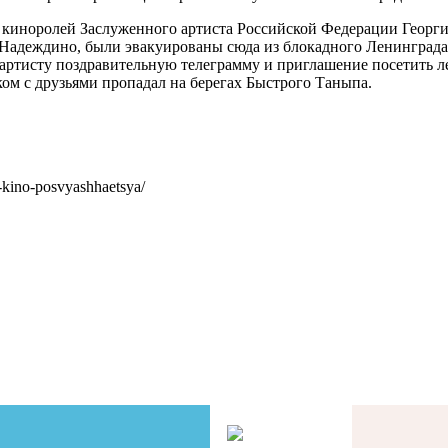
я киноролей Заслуженного артиста Российской Федерации Георг
в Надеждино, были эвакуированы сюда из блокадного Ленинграда
 артисту поздравительную телеграмму и приглашение посетить ле
ом с друзьями пропадал на берегах Быстрого Таныпа.
-kino-posvyashhaetsya/