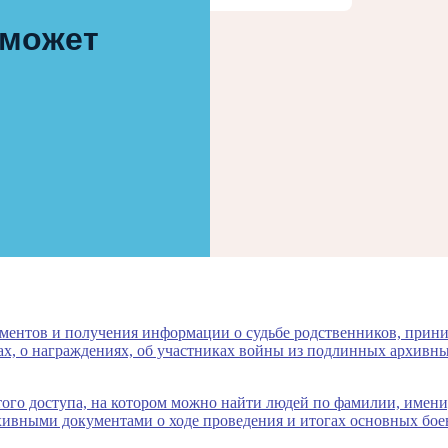
 может