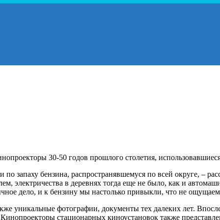
инопроекторы 30-50 годов прошлого столетия, использовавшиес
ли по запаху бензина, распространявшемуся по всей округе, – р
м, электричества в деревнях тогда еще не было, как и автомашин
ычное дело, и к бензину мы настолько привыкли, что не ощущаем
акже уникальные фотографии, документы тех далеких лет. Впос
. Кинопроекторы стационарных киноустановок также представлен