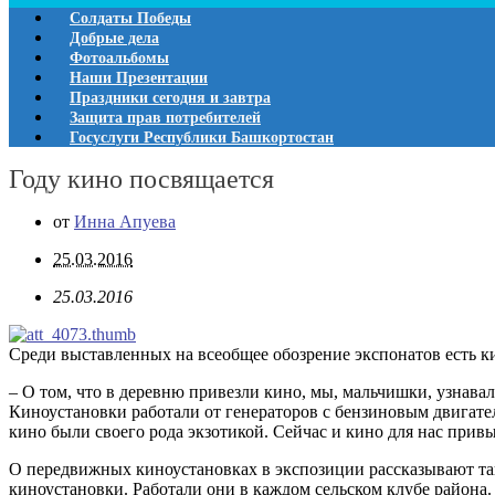
Солдаты Победы
Добрые дела
Фотоальбомы
Наши Презентации
Праздники сегодня и завтра
Защита прав потребителей
Госуслуги Республики Башкортостан
Году кино посвящается
от
Инна Апуева
25.03.2016
25.03.2016
Среди выставленных на всеобщее обозрение экспонатов есть к
– О том, что в деревню привезли кино, мы, мальчишки, узнава
Киноустановки работали от генераторов с бензиновым двигателе
кино были своего рода экзотикой. Сейчас и кино для нас прив
О передвижных киноустановках в экспозиции рассказывают т
киноустановки. Работали они в каждом сельском клубе района