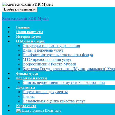
Вкл/выкл навигации
Калтасинский РИК Музей
Главная
Наши контакты
История музея
О Музее и Людях
Структура и органы управления
Виды и перечень услуг
Наиболее интересные экспонаты фонда
МТО предоставления услуг
Всероссийский Реестр Музеев
Карточка Государственного (Муниципального) Уч
Фонды музея
Коллегам и гостям
Список ведомственных музеев Башкортостана
Документы
Нормативные документы
Планы
Независимая оценка качества услуг
Карта сайта