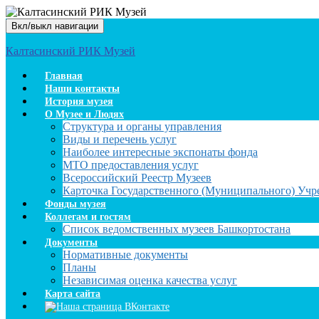
Вкл/выкл навигации
Калтасинский РИК Музей
Главная
Наши контакты
История музея
О Музее и Людях
Структура и органы управления
Виды и перечень услуг
Наиболее интересные экспонаты фонда
МТО предоставления услуг
Всероссийский Реестр Музеев
Карточка Государственного (Муниципального) Уч
Фонды музея
Коллегам и гостям
Список ведомственных музеев Башкортостана
Документы
Нормативные документы
Планы
Независимая оценка качества услуг
Карта сайта