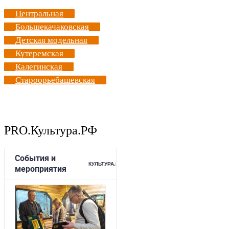
Центральная
Большекачаковская
Детская модельная
Кутеремская
Калегинская
Староорьебашевская
PRO.Культура.РФ