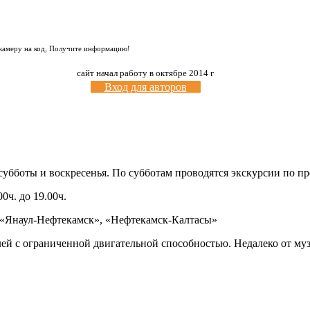
 камеру на код, Получите информацию!
сайт начал работу в октябре 2014 г
Вход для авторов
 субботы и воскресенья. По субботам проводятся экскурсии по п
0ч. до 19.00ч.
), «Янаул-Нефтекамск», «Нефтекамск-Калтасы»
лей с ограниченной двигательной способностью. Недалеко от му