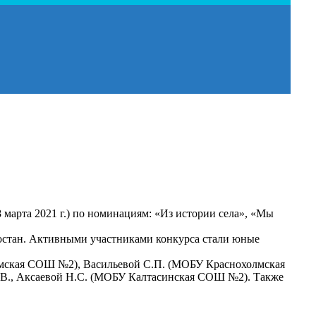
марта 2021 г.) по номинациям: «Из истории села», «Мы
остан. Активными участниками конкурса стали юные
лмская СОШ №2), Васильевой С.П. (МОБУ Краснохолмская
.В., Аксаевой Н.С. (МОБУ Калтасинская СОШ №2). Также