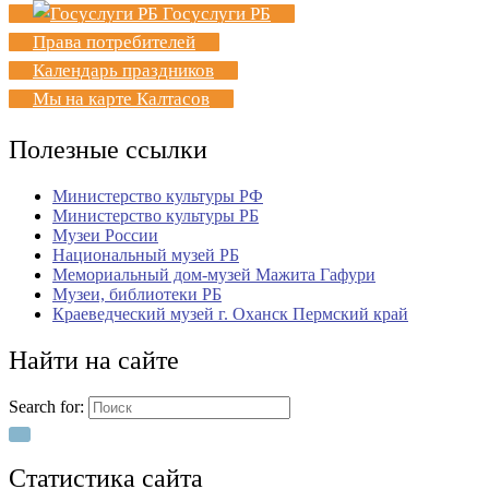
Госуслуги РБ
Права потребителей
Календарь праздников
Мы на карте Калтасов
Полезные ссылки
Министерство культуры РФ
Министерство культуры РБ
Музеи России
Национальный музей РБ
Мемориальный дом-музей Мажита Гафури
Музеи, библиотеки РБ
Краеведческий музей г. Оханск Пермский край
Найти на сайте
Search for:
Статистика сайта