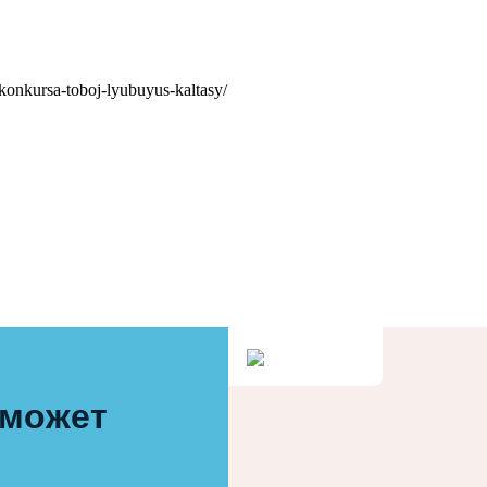
-konkursa-toboj-lyubuyus-kaltasy/
 может