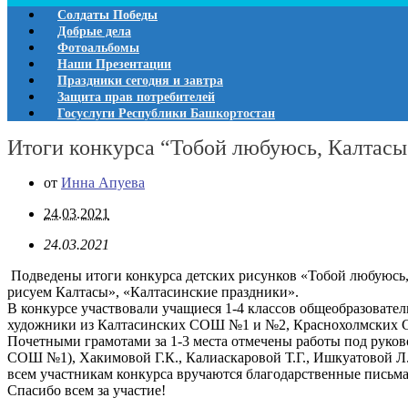
Солдаты Победы
Добрые дела
Фотоальбомы
Наши Презентации
Праздники сегодня и завтра
Защита прав потребителей
Госуслуги Республики Башкортостан
Итоги конкурса “Тобой любуюсь, Калтасы
от
Инна Апуева
24.03.2021
24.03.2021
Подведены итоги конкурса детских рисунков «Тобой любуюсь, 
рисуем Калтасы», «Калтасинские праздники».
В конкурсе участвовали учащиеся 1-4 классов общеобразоват
художники из Калтасинских СОШ №1 и №2, Краснохолмских
Почетными грамотами за 1-3 места отмечены работы под рук
СОШ №1), Хакимовой Г.К., Калиаскаровой Т.Г., Ишкуатовой 
всем участникам конкурса вручаются благодарственные письма
Спасибо всем за участие!