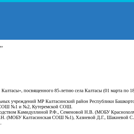
”
Калтасы», посвященного 85-летию села Калтасы (01 марта по 18 
ельных учреждений МР Калтасинский район Республики Башкорт
 СОШ №1 и №2, Кутеремской СОШ.
оводством Камидуллиной Р.Ф., Семеновой Н.В. (МОБУ Краснохо
Л.Н. (МОБУ Калтасинская СОШ №1), Хазиевой Д.Г., Шакиевой С
.