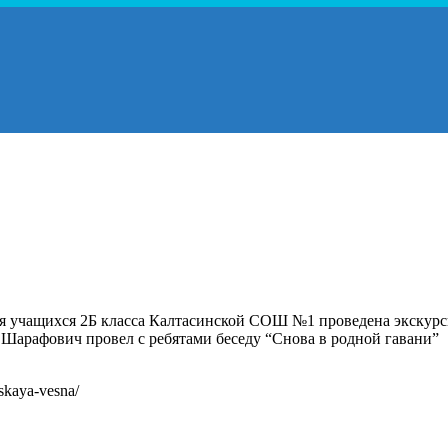
ля учащихся 2Б класса Калтасинской СОШ №1 проведена экскур
т Шарафович провел с ребятами беседу “Снова в родной гавани”
skaya-vesna/