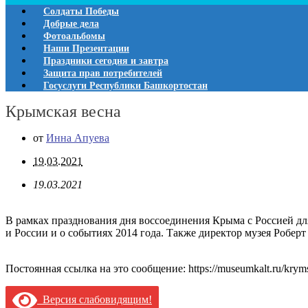
Солдаты Победы
Добрые дела
Фотоальбомы
Наши Презентации
Праздники сегодня и завтра
Защита прав потребителей
Госуслуги Республики Башкортостан
Крымская весна
от
Инна Апуева
19.03.2021
19.03.2021
В рамках празднования дня воссоединения Крыма с Россией д
и России и о событиях 2014 года. Также директор музея Робер
Постоянная ссылка на это сообщение:
https://museumkalt.ru/krym
Версия слабовидящим!