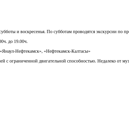
 субботы и воскресенья. По субботам проводятся экскурсии по п
0ч. до 19.00ч.
), «Янаул-Нефтекамск», «Нефтекамск-Калтасы»
лей с ограниченной двигательной способностью. Недалеко от му