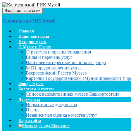
Вкл/выкл навигации
Калтасинский РИК Музей
Главная
Наши контакты
История музея
О Музее и Людях
Структура и органы управления
Виды и перечень услуг
Наиболее интересные экспонаты фонда
МТО предоставления услуг
Всероссийский Реестр Музеев
Карточка Государственного (Муниципального) Уч
Фонды музея
Коллегам и гостям
Список ведомственных музеев Башкортостана
Документы
Нормативные документы
Планы
Независимая оценка качества услуг
Карта сайта