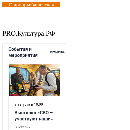
Староорьебашевская
PRO.Культура.РФ