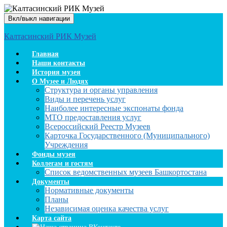
Вкл/выкл навигации
Калтасинский РИК Музей
Главная
Наши контакты
История музея
О Музее и Людях
Структура и органы управления
Виды и перечень услуг
Наиболее интересные экспонаты фонда
МТО предоставления услуг
Всероссийский Реестр Музеев
Карточка Государственного (Муниципального)
Учреждения
Фонды музея
Коллегам и гостям
Список ведомственных музеев Башкортостана
Документы
Нормативные документы
Планы
Независимая оценка качества услуг
Карта сайта