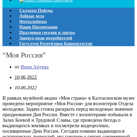
Солдаты Победы
Добрые дела
Фотоальбомы
Наши Презентации
Праздники сегодня и завтра
Защита прав потребителей
Госуслуги Республики Башкортостан
“Моя Россия”
от
Инна Апуева
10.06.2022
10.06.2022
В рамках музейной акции «Моя страна» в Калтасинском музее
проведено мероприятие «Моя Россия» для волонтеров Отдела
молодежи. Задача стояла раскрыть перед молодежью значение
празднования Дня России. Вместе с волонтерами побывали в
Залах Боевой и Трудовой Славы, где проведена беседа о
выдающихся земляках и посмотрели видеоролики,
посвященные Дню России. Сегодня помимо выдающихся
исторических личностей, мы говорим о героях современной