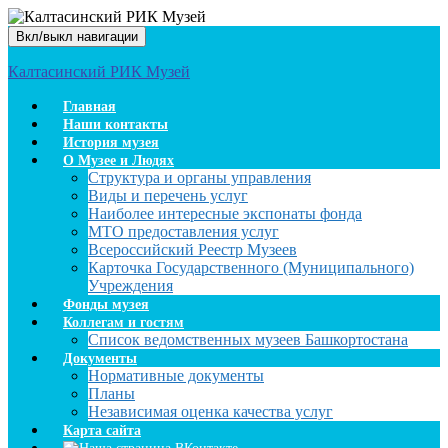
Вкл/выкл навигации
Калтасинский РИК Музей
Главная
Наши контакты
История музея
О Музее и Людях
Структура и органы управления
Виды и перечень услуг
Наиболее интересные экспонаты фонда
МТО предоставления услуг
Всероссийский Реестр Музеев
Карточка Государственного (Муниципального)
Учреждения
Фонды музея
Коллегам и гостям
Список ведомственных музеев Башкортостана
Документы
Нормативные документы
Планы
Независимая оценка качества услуг
Карта сайта