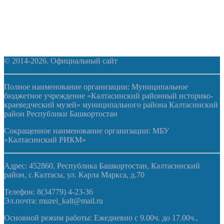
© 2014-2026. Официальный сайт
Полное наименование организации: Муниципальное
бюджетное учреждение «Калтасинский районный историко-
краеведческий музей» муниципального района Калтасинский
район Республики Башкортостан
Сокращенное наименование организации: МБУ
«Калтасинский РИКМ»
Адрес: 452860, Республика Башкортостан, Калтасинский
район, с.Калтасы, ул. Карла Маркса, д.70
Телефон: 8(34779) 4-23-36
Эл.почта: muzei_kalt@mail.ru
Основной режим работы: Ежедневно с 9.00ч. до 17.00ч.,