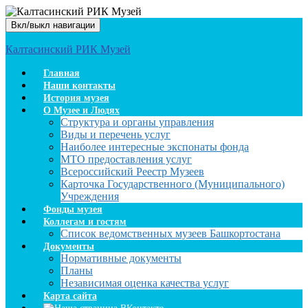
Вкл/выкл навигации
Калтасинский РИК Музей
Главная
Наши контакты
История музея
О Музее и Людях
Структура и органы управления
Виды и перечень услуг
Наиболее интересные экспонаты фонда
МТО предоставления услуг
Всероссийский Реестр Музеев
Карточка Государственного (Муниципального)
Учреждения
Фонды музея
Коллегам и гостям
Список ведомственных музеев Башкортостана
Документы
Нормативные документы
Планы
Независимая оценка качества услуг
Карта сайта