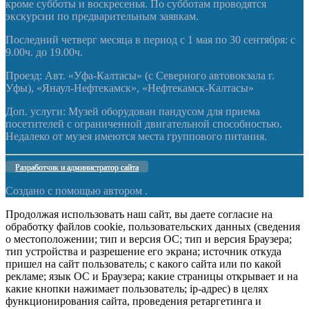
кроме субботы и воскресенья. По субботам проводятся
экскурсии по предварительным заявкам.
Последний четверг месяца в период с 1 мая по 30 сентября: с
9.00ч. до 19.00ч.
Проезд: Авт. «Уфа-Калтасы» (с Северного автовокзала г.
Уфы), «Янаул-Нефтекамск», «Нефтекамск-Калтасы»
Доп. услуги: Музей оборудован пандусом для приема
посетителей с ограниченной двигательной способностью.
Недалеко от музея имеются места группового питания.
Разработчик и администратор сайта
Создано с помощью
автором .
Продолжая использовать наш сайт, вы даете согласие на
обработку файлов cookie, пользовательских данных (сведения
о местоположении; тип и версия ОС; тип и версия Браузера;
тип устройства и разрешение его экрана; источник откуда
пришел на сайт пользователь; с какого сайта или по какой
рекламе; язык ОС и Браузера; какие страницы открывает и на
какие кнопки нажимает пользователь; ip-адрес) в целях
функционирования сайта, проведения ретаргетинга и