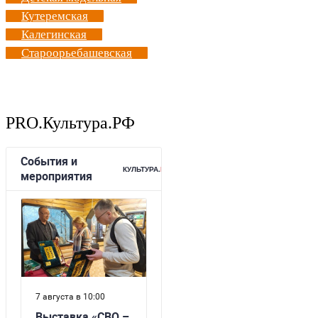
Кутеремская
Калегинская
Староорьебашевская
PRO.Культура.РФ