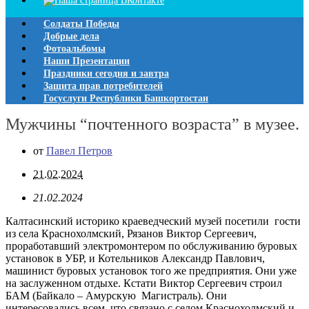
Солдаты Победы
Добрые дела
Фотоальбомы
Наши Презентации
Праздники сегодня и завтра
Защита прав потребителей
Госуслуги Республики Башкортостан
Мужчины “почтенного возраста” в музее.
от
Павел Петров
21.02.2024
21.02.2024
Калтасинский историко краеведческий музей посетили гости
из села Краснохолмский, Рязанов Виктор Сергеевич,
проработавший электромонтером по обслуживанию буровых
установок в УБР, и Котельников Александр Павлович,
машинист буровых установок того же предприятия. Они уже
на заслуженном отдыхе. Кстати Виктор Сергеевич строил
БАМ (Байкало – Амурскую Магистраль). Они
интересовались всем что связано с селом Краснохолмский и