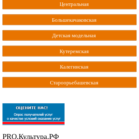
Центральная
Большекачаковская
Детская модельная
Кутеремская
Калегинская
Староорьебашевская
PRO.Культура.РФ