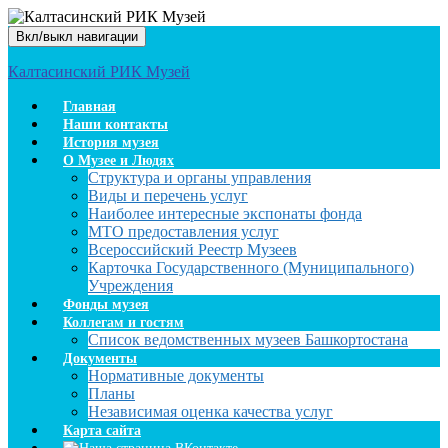
Вкл/выкл навигации
Калтасинский РИК Музей
Главная
Наши контакты
История музея
О Музее и Людях
Структура и органы управления
Виды и перечень услуг
Наиболее интересные экспонаты фонда
МТО предоставления услуг
Всероссийский Реестр Музеев
Карточка Государственного (Муниципального)
Учреждения
Фонды музея
Коллегам и гостям
Список ведомственных музеев Башкортостана
Документы
Нормативные документы
Планы
Независимая оценка качества услуг
Карта сайта