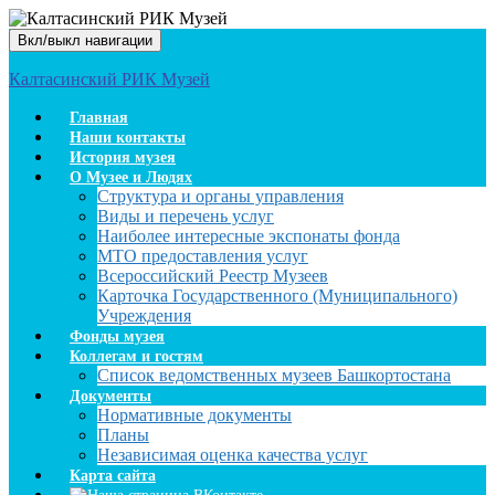
Вкл/выкл навигации
Калтасинский РИК Музей
Главная
Наши контакты
История музея
О Музее и Людях
Структура и органы управления
Виды и перечень услуг
Наиболее интересные экспонаты фонда
МТО предоставления услуг
Всероссийский Реестр Музеев
Карточка Государственного (Муниципального)
Учреждения
Фонды музея
Коллегам и гостям
Список ведомственных музеев Башкортостана
Документы
Нормативные документы
Планы
Независимая оценка качества услуг
Карта сайта