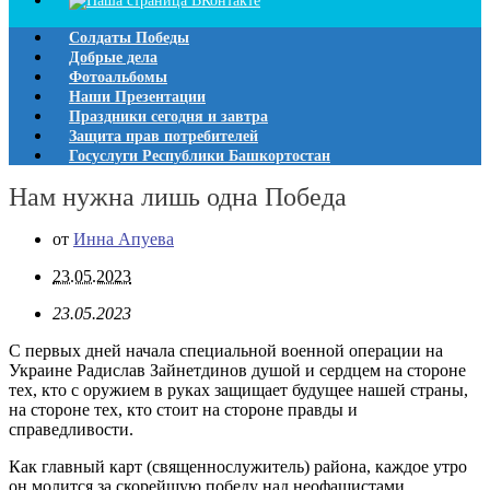
Солдаты Победы
Добрые дела
Фотоальбомы
Наши Презентации
Праздники сегодня и завтра
Защита прав потребителей
Госуслуги Республики Башкортостан
Нам нужна лишь одна Победа
от
Инна Апуева
23.05.2023
23.05.2023
С первых дней начала специальной военной операции на
Украине Радислав Зайнетдинов душой и сердцем на стороне
тех, кто с оружием в руках защищает будущее нашей страны,
на стороне тех, кто стоит на стороне правды и
справедливости.
Как главный карт (священнослужитель) района, каждое утро
он молится за скорейшую победу над неофашистами.