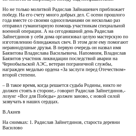
Но не только молитвой Радислав Зайнашевич приближает
победу. На его счету много добрых дел. С осени прошлого
года вместе со своими односельчанами он несколько раз
отправил гуманитарную помощь участникам специальной
военной операции. А на сегодняшний день Радислав
Зайнетдинов у себя дома организовал целую мастерскую по
изготовлению блиндажных свеч. В этом деле ему помогают
неравнодушные друзья. В первую очередь он назвал имя
Баязитова Владислава Васильевича. Напомним, Владислав
Баязитов участник ликвидации последствий аварии на
Чернобыльской АЭС, ветеран пограничной службы,
награжден медалью ордена «За заслуги перед Отечеством»
второй степени.
– В такое время, когда решается судьба Родины, никто не
должен стоять в стороне,- говорит Радислав Зайнетдинов,-
лозунг «Все для Победы» должен заново, с новой силой
зазвучать в наших сердцах.
В.Акиев
На снимках: 1. Радислав Зайнетдинов, староста деревни
Василово