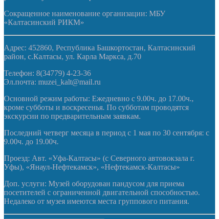
Сокращенное наименование организации: МБУ
«Калтасинский РИКМ»
Адрес: 452860, Республика Башкортостан, Калтасинский
район, с.Калтасы, ул. Карла Маркса, д.70
Телефон: 8(34779) 4-23-36
Эл.почта: muzei_kalt@mail.ru
Основной режим работы: Ежедневно с 9.00ч. до 17.00ч.,
кроме субботы и воскресенья. По субботам проводятся
экскурсии по предварительным заявкам.
Последний четверг месяца в период с 1 мая по 30 сентября: с
9.00ч. до 19.00ч.
Проезд: Авт. «Уфа-Калтасы» (с Северного автовокзала г.
Уфы), «Янаул-Нефтекамск», «Нефтекамск-Калтасы»
Доп. услуги: Музей оборудован пандусом для приема
посетителей с ограниченной двигательной способностью.
Недалеко от музея имеются места группового питания.