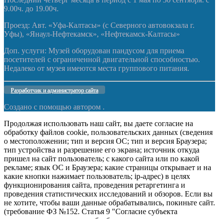
9.00ч. до 19.00ч.
Проезд: Авт. «Уфа-Калтасы» (с Северного автовокзала г.
Уфы), «Янаул-Нефтекамск», «Нефтекамск-Калтасы»
Доп. услуги: Музей оборудован пандусом для приема
посетителей с ограниченной двигательной способностью.
Недалеко от музея имеются места группового питания.
Разработчик и администратор сайта
Создано с помощью
автором .
Продолжая использовать наш сайт, вы даете согласие на
обработку файлов cookie, пользовательских данных (сведения
о местоположении; тип и версия ОС; тип и версия Браузера;
тип устройства и разрешение его экрана; источник откуда
пришел на сайт пользователь; с какого сайта или по какой
рекламе; язык ОС и Браузера; какие страницы открывает и на
какие кнопки нажимает пользователь; ip-адрес) в целях
функционирования сайта, проведения ретаргетинга и
проведения статистических исследований и обзоров. Если вы
не хотите, чтобы ваши данные обрабатывались, покиньте сайт.
(требование ФЗ №152. Статья 9 "Согласие субъекта