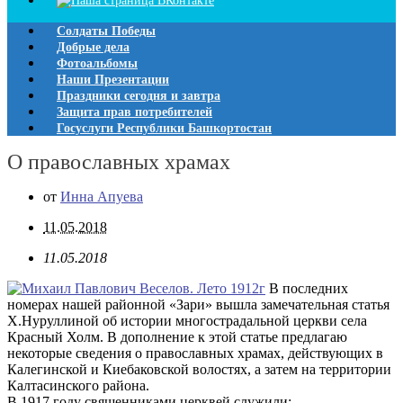
Солдаты Победы
Добрые дела
Фотоальбомы
Наши Презентации
Праздники сегодня и завтра
Защита прав потребителей
Госуслуги Республики Башкортостан
О православных храмах
от
Инна Апуева
11.05.2018
11.05.2018
В последних
номерах нашей районной «Зари» вышла замечательная статья
Х.Нуруллиной об истории многострадальной церкви села
Красный Холм. В дополнение к этой статье предлагаю
некоторые сведения о православных храмах, действующих в
Калегинской и Киебаковской волостях, а затем на территории
Калтасинского района.
В 1917 году священниками церквей служили: