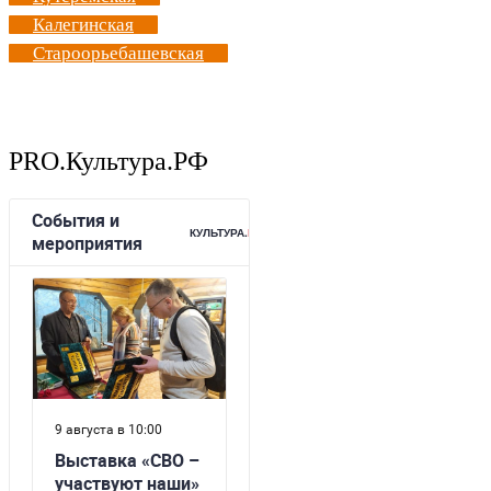
Калегинская
Староорьебашевская
PRO.Культура.РФ