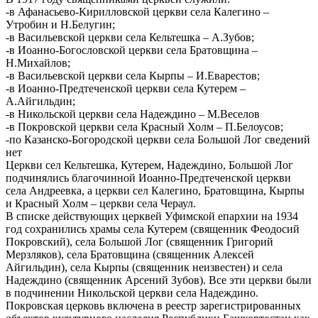
-в Афанасьево-Кирилловской церкви села Калегино –
Утробин и Н.Белугин;
-в Васильевской церкви села Кельтешка – А.Зубов;
-в Иоанно-Богословской церкви села Братовщина –
Н.Михайлов;
-в Васильевской церкви села Кырпы – И.Еварестов;
-в Иоанно-Предтеченской церкви села Кутерем –
А.Айгильдин;
-в Никольской церкви села Надеждино – М.Веселов
-в Покровской церкви села Красный Холм – П.Белоусов;
-по Казанско-Богородской церкви села Большой Лог сведений
нет
Церкви сел Кельтешка, Кутерем, Надеждино, Большой Лог
подчинялись благочинной Иоанно-Предтеченской церкви
села Андреевка, а церкви сел Калегино, Братовщина, Кырпы
и Красный Холм – церкви села Чераул.
В списке действующих церквей Уфимской епархии на 1934
год сохранились храмы села Кутерем (священник Феодосий
Покровский), села Большой Лог (священник Григорий
Мерзляков), села Братовщина (священник Алексей
Айгильдин), села Кырпы (священник неизвестен) и села
Надеждино (священник Арсений Зубов). Все эти церкви были
в подчинении Никольской церкви села Надеждино.
Покровская церковь включена в реестр зарегистрированных