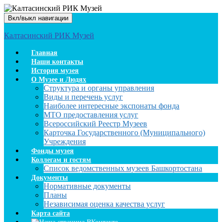
Вкл/выкл навигации
Калтасинский РИК Музей
Главная
Наши контакты
История музея
О Музее и Людях
Структура и органы управления
Виды и перечень услуг
Наиболее интересные экспонаты фонда
МТО предоставления услуг
Всероссийский Реестр Музеев
Карточка Государственного (Муниципального)
Учреждения
Фонды музея
Коллегам и гостям
Список ведомственных музеев Башкортостана
Документы
Нормативные документы
Планы
Независимая оценка качества услуг
Карта сайта