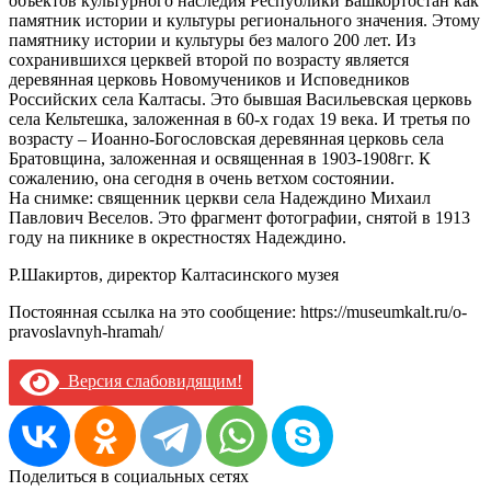
объектов культурного наследия Республики Башкортостан как
памятник истории и культуры регионального значения. Этому
памятнику истории и культуры без малого 200 лет. Из
сохранившихся церквей второй по возрасту является
деревянная церковь Новомучеников и Исповедников
Российских села Калтасы. Это бывшая Васильевская церковь
села Кельтешка, заложенная в 60-х годах 19 века. И третья по
возрасту – Иоанно-Богословская деревянная церковь села
Братовщина, заложенная и освященная в 1903-1908гг. К
сожалению, она сегодня в очень ветхом состоянии.
На снимке: священник церкви села Надеждино Михаил
Павлович Веселов. Это фрагмент фотографии, снятой в 1913
году на пикнике в окрестностях Надеждино.
Р.Шакиртов, директор Калтасинского музея
Постоянная ссылка на это сообщение:
https://museumkalt.ru/o-
pravoslavnyh-hramah/
Версия слабовидящим!
Поделиться в социальных сетях