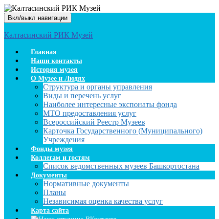
Вкл/выкл навигации
Калтасинский РИК Музей
Главная
Наши контакты
История музея
О Музее и Людях
Структура и органы управления
Виды и перечень услуг
Наиболее интересные экспонаты фонда
МТО предоставления услуг
Всероссийский Реестр Музеев
Карточка Государственного (Муниципального)
Учреждения
Фонды музея
Коллегам и гостям
Список ведомственных музеев Башкортостана
Документы
Нормативные документы
Планы
Независимая оценка качества услуг
Карта сайта