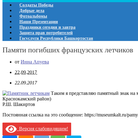
Солдаты Победы
Добрые дела
Фотоальбомы
Наши Презентации
Праздники сегодня и завтра
Защита прав потребителей
Госуслуги Республики Башкортостан
Памяти погибших французских летчиков
от
Инна Апуева
22.09.2017
22.09.2017
Таким я представляю памятный знак на м
Краснокамский район)
Р.Ш. Шакиртов
Постоянная ссылка на это сообщение:
https://museumkalt.ru/pamya
Версия слабовидящим!