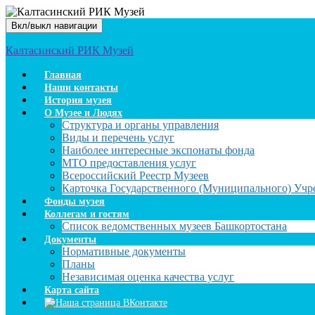
Вкл/выкл навигации
Калтасинский РИК Музей
Главная
Наши контакты
История музея
О Музее и Людях
Структура и органы управления
Виды и перечень услуг
Наиболее интересные экспонаты фонда
МТО предоставления услуг
Всероссийский Реестр Музеев
Карточка Государственного (Муниципального) Уч
Фонды музея
Коллегам и гостям
Список ведомственных музеев Башкортостана
Документы
Нормативные документы
Планы
Независимая оценка качества услуг
Карта сайта