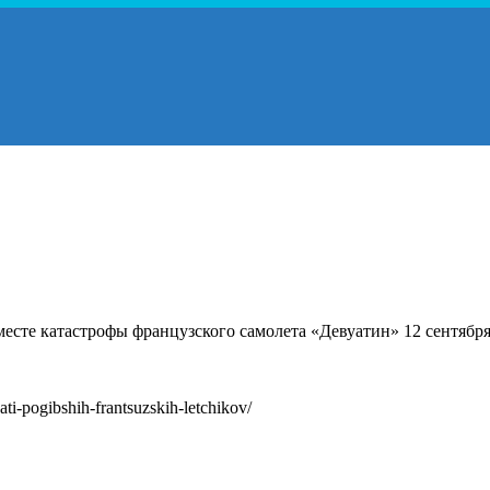
есте катастрофы французского самолета «Девуатин» 12 сентября
ti-pogibshih-frantsuzskih-letchikov/