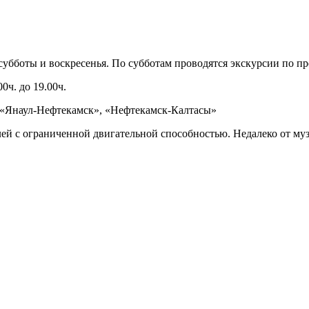
 субботы и воскресенья. По субботам проводятся экскурсии по п
0ч. до 19.00ч.
), «Янаул-Нефтекамск», «Нефтекамск-Калтасы»
лей с ограниченной двигательной способностью. Недалеко от му