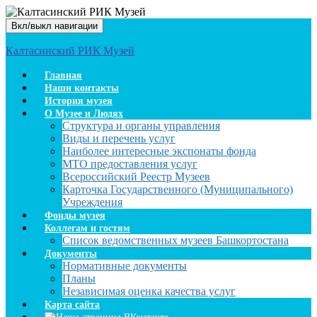
Вкл/выкл навигации
Калтасинский РИК Музей
Главная
Наши контакты
История музея
О Музее и Людях
Структура и органы управления
Виды и перечень услуг
Наиболее интересные экспонаты фонда
МТО предоставления услуг
Всероссийский Реестр Музеев
Карточка Государственного (Муниципального)
Учреждения
Фонды музея
Коллегам и гостям
Список ведомственных музеев Башкортостана
Документы
Нормативные документы
Планы
Независимая оценка качества услуг
Карта сайта