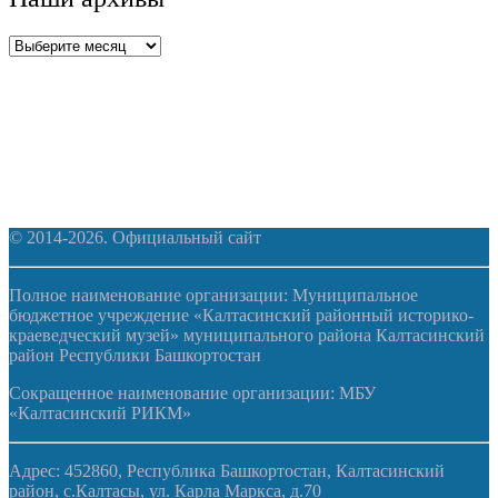
Наши
архивы
© 2014-2026. Официальный сайт
Полное наименование организации: Муниципальное
бюджетное учреждение «Калтасинский районный историко-
краеведческий музей» муниципального района Калтасинский
район Республики Башкортостан
Сокращенное наименование организации: МБУ
«Калтасинский РИКМ»
Адрес: 452860, Республика Башкортостан, Калтасинский
район, с.Калтасы, ул. Карла Маркса, д.70