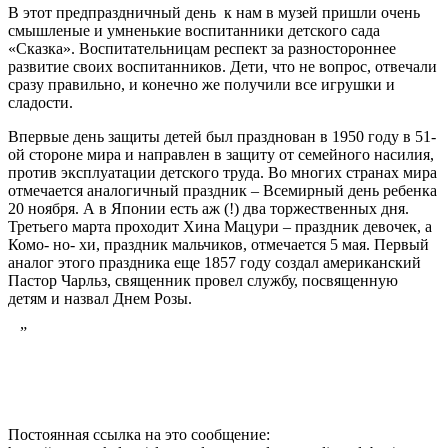
В этот предпраздничный день к нам в музей пришли очень
смышленые и умненькие воспитанники детского сада
«Сказка». Воспитательницам респект за разностороннее
развитие своих воспитанников. Дети, что не вопрос, отвечали
сразу правильно, и конечно же получили все игрушки и
сладости.
Впервые день защиты детей был празднован в 1950 году в 51-
ой стороне мира и направлен в защиту от семейного насилия,
против эксплуатации детского труда. Во многих странах мира
отмечается аналогичный праздник – Всемирный день ребенка
20 ноября. А в Японии есть аж (!) два торжественных дня.
Третьего марта проходит Хина Мацури – праздник девочек, а
Комо- но- хи, праздник мальчиков, отмечается 5 мая. Первый
аналог этого праздника еще 1857 году создал американский
Пастор Чарльз, священник провел службу, посвященную
детям и назвал Днем Розы.
”
Постоянная ссылка на это сообщение: