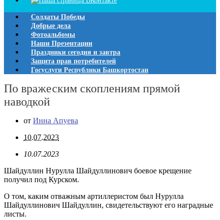
Солдаты Победы
Добрые дела
Фотоальбомы
Наши Презентации
Праздники сегодня и завтра
Защита прав потребителей
Госуслуги Республики Башкортостан
По вражеским скоплениям прямой
наводкой
от
Инна Апуева
10.07.2023
10.07.2023
Шайдуллин Нурулла Шайдуллинович боевое крещение
получил под Курском.
О том, каким отважным артиллеристом был Нурулла
Шайдуллинович Шайдуллин, свидетельствуют его наградные
листы.