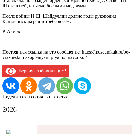
земляк был награжден орденами Красной Звезды, Славы II и
III степеней, и пятью боевыми медалями.
После войны Н.Ш. Шайдуллин долгие годы руководил
Калтасинским райпотребсоюзом.
В.Акиев
Постоянная ссылка на это сообщение:
https://museumkalt.ru/po-
vrazheskim-skopleniyam-pryamoj-navodkoj/
Версия слабовидящим!
Поделиться в социальных сетях
2026