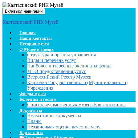
Вкл/выкл навигации
Калтасинский РИК Музей
Главная
Наши контакты
История музея
О Музее и Людях
Структура и органы управления
Виды и перечень услуг
Наиболее интересные экспонаты фонда
МТО предоставления услуг
Всероссийский Реестр Музеев
Карточка Государственного (Муниципального)
Учреждения
Фонды музея
Коллегам и гостям
Список ведомственных музеев Башкортостана
Документы
Нормативные документы
Планы
Независимая оценка качества услуг
Карта сайта