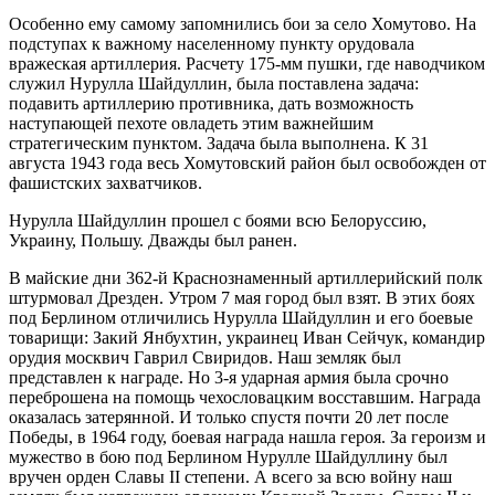
Особенно ему самому запомнились бои за село Хомутово. На
подступах к важному населенному пункту орудовала
вражеская артиллерия. Расчету 175-мм пушки, где наводчиком
служил Нурулла Шайдуллин, была поставлена задача:
подавить артиллерию противника, дать возможность
наступающей пехоте овладеть этим важнейшим
стратегическим пунктом. Задача была выполнена. К 31
августа 1943 года весь Хомутовский район был освобожден от
фашистских захватчиков.
Нурулла Шайдуллин прошел с боями всю Белоруссию,
Украину, Польшу. Дважды был ранен.
В майские дни 362-й Краснознаменный артиллерийский полк
штурмовал Дрезден. Утром 7 мая город был взят. В этих боях
под Берлином отличились Нурулла Шайдуллин и его боевые
товарищи: Закий Янбухтин, украинец Иван Сейчук, командир
орудия москвич Гаврил Свиридов. Наш земляк был
представлен к награде. Но 3-я ударная армия была срочно
переброшена на помощь чехословацким восставшим. Награда
оказалась затерянной. И только спустя почти 20 лет после
Победы, в 1964 году, боевая награда нашла героя. За героизм и
мужество в бою под Берлином Нурулле Шайдуллину был
вручен орден Славы II степени. А всего за всю войну наш