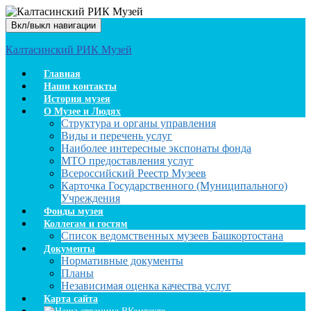
Вкл/выкл навигации
Калтасинский РИК Музей
Главная
Наши контакты
История музея
О Музее и Людях
Структура и органы управления
Виды и перечень услуг
Наиболее интересные экспонаты фонда
МТО предоставления услуг
Всероссийский Реестр Музеев
Карточка Государственного (Муниципального)
Учреждения
Фонды музея
Коллегам и гостям
Список ведомственных музеев Башкортостана
Документы
Нормативные документы
Планы
Независимая оценка качества услуг
Карта сайта