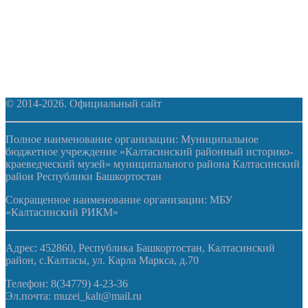
© 2014-2026. Официальный сайт
Полное наименование организации: Муниципальное
бюджетное учреждение «Калтасинский районный историко-
краеведческий музей» муниципального района Калтасинский
район Республики Башкортостан
Сокращенное наименование организации: МБУ
«Калтасинский РИКМ»
Адрес: 452860, Республика Башкортостан, Калтасинский
район, с.Калтасы, ул. Карла Маркса, д.70
Телефон: 8(34779) 4-23-36
Эл.почта: muzei_kalt@mail.ru