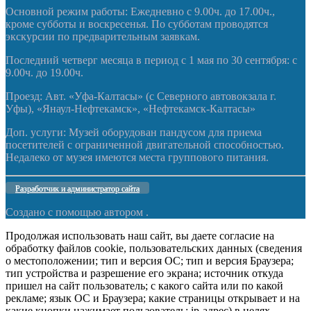
Основной режим работы: Ежедневно с 9.00ч. до 17.00ч.,
кроме субботы и воскресенья. По субботам проводятся
экскурсии по предварительным заявкам.
Последний четверг месяца в период с 1 мая по 30 сентября: с
9.00ч. до 19.00ч.
Проезд: Авт. «Уфа-Калтасы» (с Северного автовокзала г.
Уфы), «Янаул-Нефтекамск», «Нефтекамск-Калтасы»
Доп. услуги: Музей оборудован пандусом для приема
посетителей с ограниченной двигательной способностью.
Недалеко от музея имеются места группового питания.
Разработчик и администратор сайта
Создано с помощью
автором .
Продолжая использовать наш сайт, вы даете согласие на
обработку файлов cookie, пользовательских данных (сведения
о местоположении; тип и версия ОС; тип и версия Браузера;
тип устройства и разрешение его экрана; источник откуда
пришел на сайт пользователь; с какого сайта или по какой
рекламе; язык ОС и Браузера; какие страницы открывает и на
какие кнопки нажимает пользователь; ip-адрес) в целях