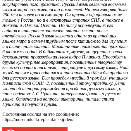
государственного праздника.
Русский
язык является восьмым
языком мира по численности
носителей. На нем
говорят более
250 млн человек по в
сему
миру. Он признан официальным не
только в России, но и в
некоторых странах СНГ, а также в
Абхазии и Южной
Осетии.
П
о числу использующих его
сайтов в интернете занимает
второе место после
английского.
Русский язык является одним из
крупнейших
языков мира и самым трудным после
китайского для изучения
и в плане произношения.
Масштабные празднования
проходят
6 июня ежегодно
.
В б
иблиотеках, музеях, концертных залах
декламируют
произведения Александра Пушкина. Проводят и
другие
культурные мероприятия
,
посвященные
творчеству
великого
поэта
и
писателя,
литературе
и русскому языку.
Наш
музей также присоединился к празднованию
Международного
дня русского языка. Был проведен музейный
урок для учащихся
Калтасинской СОШ -2, посвященный этому празднику. Дети
узнали об истории учреждения праздника русского языка, о
произведениях
А.С.Пушкина, интересные факты о русском
языке. Отвечали на вопросы викторины, читали стихи
Пушкина и получали призы.
Постоянная ссылка на это сообщение:
https://museumkalt.ru/pushkinskij-den/