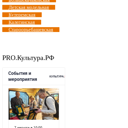
Детская модельная
Кутеремская
Калегинская
Староорьебашевская
PRO.Культура.РФ