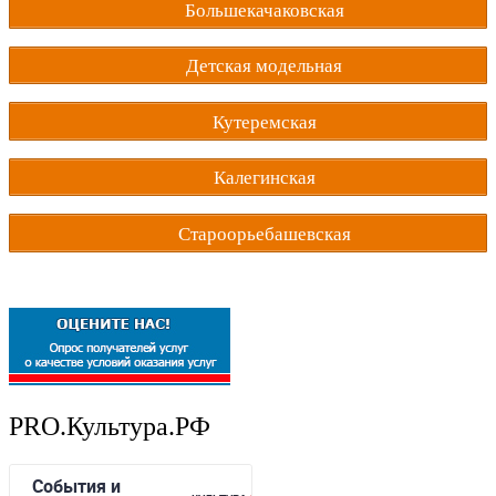
Большекачаковская
Детская модельная
Кутеремская
Калегинская
Староорьебашевская
PRO.Культура.РФ