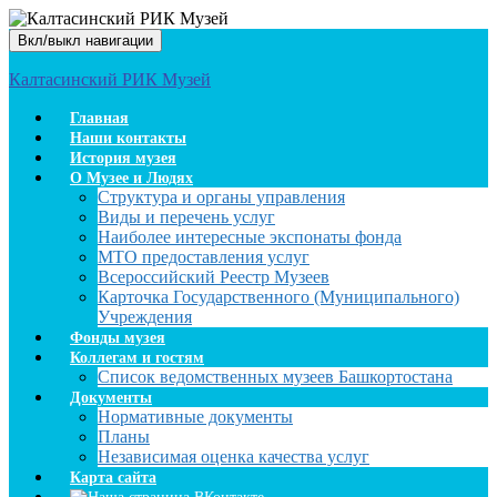
Вкл/выкл навигации
Калтасинский РИК Музей
Главная
Наши контакты
История музея
О Музее и Людях
Структура и органы управления
Виды и перечень услуг
Наиболее интересные экспонаты фонда
МТО предоставления услуг
Всероссийский Реестр Музеев
Карточка Государственного (Муниципального)
Учреждения
Фонды музея
Коллегам и гостям
Список ведомственных музеев Башкортостана
Документы
Нормативные документы
Планы
Независимая оценка качества услуг
Карта сайта