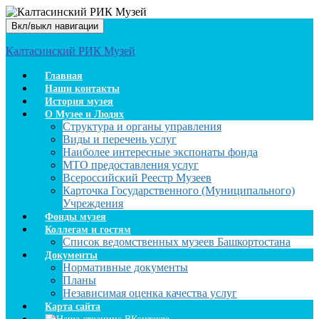
Вкл/выкл навигации
Калтасинский РИК Музей
Главная
Наши контакты
История музея
О Музее и Людях
Структура и органы управления
Виды и перечень услуг
Наиболее интересные экспонаты фонда
МТО предоставления услуг
Всероссийский Реестр Музеев
Карточка Государственного (Муниципального)
Учреждения
Фонды музея
Коллегам и гостям
Список ведомственных музеев Башкортостана
Документы
Нормативные документы
Планы
Независимая оценка качества услуг
Карта сайта