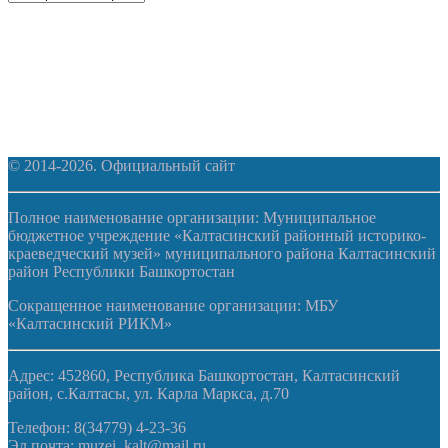
архивы
© 2014-2026. Официальный сайт
Полное наименование организации: Муниципальное
бюджетное учреждение «Калтасинский районный историко-
краеведческий музей» муниципального района Калтасинский
район Республики Башкортостан
Сокращенное наименование организации: МБУ
«Калтасинский РИКМ»
Адрес: 452860, Республика Башкортостан, Калтасинский
район, с.Калтасы, ул. Карла Маркса, д.70
Телефон: 8(34779) 4-23-36
Эл.почта: muzei_kalt@mail.ru