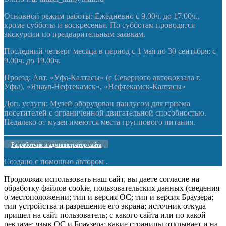
Основной режим работы: Ежедневно с 9.00ч. до 17.00ч.,
кроме субботы и воскресенья. По субботам проводятся
экскурсии по предварительным заявкам.
Последний четверг месяца в период с 1 мая по 30 сентября: с
9.00ч. до 19.00ч.
Проезд: Авт. «Уфа-Калтасы» (с Северного автовокзала г.
Уфы), «Янаул-Нефтекамск», «Нефтекамск-Калтасы»
Доп. услуги: Музей оборудован пандусом для приема
посетителей с ограниченной двигательной способностью.
Недалеко от музея имеются места группового питания.
Разработчик и администратор сайта
Создано с помощью
автором .
Продолжая использовать наш сайт, вы даете согласие на
обработку файлов cookie, пользовательских данных (сведения
о местоположении; тип и версия ОС; тип и версия Браузера;
тип устройства и разрешение его экрана; источник откуда
пришел на сайт пользователь; с какого сайта или по какой
рекламе; язык ОС и Браузера; какие страницы открывает и на