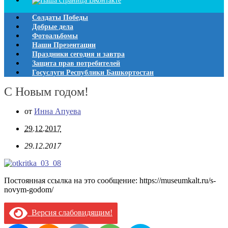
Солдаты Победы
Добрые дела
Фотоальбомы
Наши Презентации
Праздники сегодня и завтра
Защита прав потребителей
Госуслуги Республики Башкортостан
С Новым годом!
от
Инна Апуева
29.12.2017
29.12.2017
Постоянная ссылка на это сообщение:
https://museumkalt.ru/s-
novym-godom/
Версия слабовидящим!