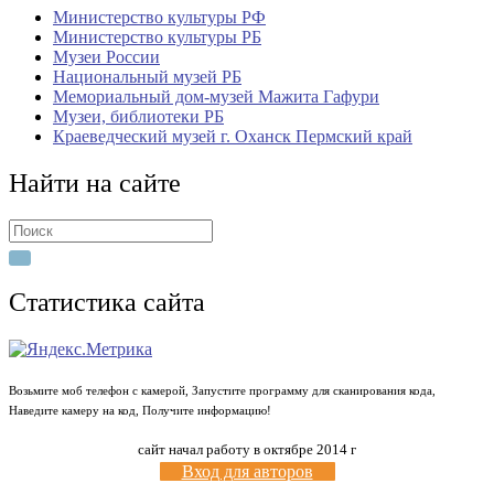
Министерство культуры РФ
Министерство культуры РБ
Музеи России
Национальный музей РБ
Мемориальный дом-музей Мажита Гафури
Музеи, библиотеки РБ
Краеведческий музей г. Оханск Пермский край
Найти на сайте
Search
for:
Статистика сайта
Возьмите моб телефон с камерой, Запустите программу для сканирования кода,
Наведите камеру на код, Получите информацию!
сайт начал работу в октябре 2014 г
Вход для авторов