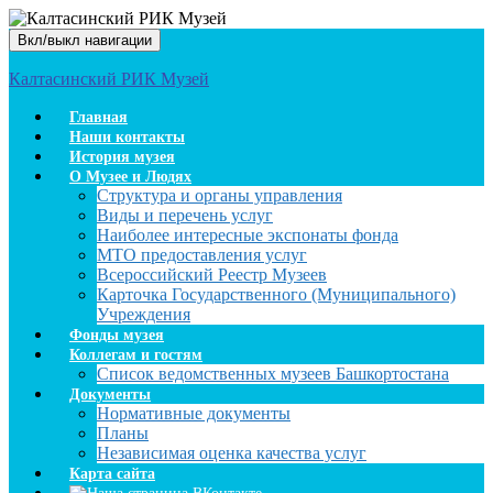
Вкл/выкл навигации
Калтасинский РИК Музей
Главная
Наши контакты
История музея
О Музее и Людях
Структура и органы управления
Виды и перечень услуг
Наиболее интересные экспонаты фонда
МТО предоставления услуг
Всероссийский Реестр Музеев
Карточка Государственного (Муниципального)
Учреждения
Фонды музея
Коллегам и гостям
Список ведомственных музеев Башкортостана
Документы
Нормативные документы
Планы
Независимая оценка качества услуг
Карта сайта