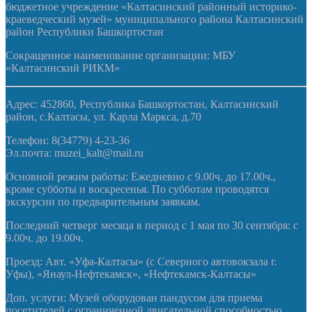
бюджетное учреждение «Калтасинский районный историко-
краеведческий музей» муниципального района Калтасинский
район Республики Башкортостан
Сокращенное наименование организации: МБУ
«Калтасинский РИКМ»
Адрес: 452860, Республика Башкортостан, Калтасинский
район, с.Калтасы, ул. Карла Маркса, д.70
Телефон: 8(34779) 4-23-36
Эл.почта: muzei_kalt@mail.ru
Основной режим работы: Ежедневно с 9.00ч. до 17.00ч.,
кроме субботы и воскресенья. По субботам проводятся
экскурсии по предварительным заявкам.
Последний четверг месяца в период с 1 мая по 30 сентября: с
9.00ч. до 19.00ч.
Проезд: Авт. «Уфа-Калтасы» (с Северного автовокзала г.
Уфы), «Янаул-Нефтекамск», «Нефтекамск-Калтасы»
Доп. услуги: Музей оборудован пандусом для приема
посетителей с ограниченной двигательной способностью.