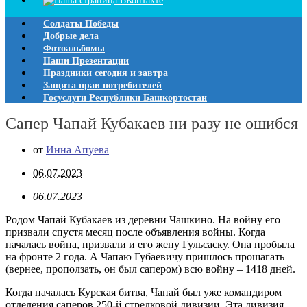
Солдаты Победы
Добрые дела
Фотоальбомы
Наши Презентации
Праздники сегодня и завтра
Защита прав потребителей
Госуслуги Республики Башкортостан
Сапер Чапай Кубакаев ни разу не ошибся
от
Инна Апуева
06.07.2023
06.07.2023
Родом Чапай Кубакаев из деревни Чашкино. На войну его
призвали спустя месяц после объявления войны. Когда
началась война, призвали и его жену Гульсаску. Она пробыла
на фронте 2 года. А Чапаю Губаевичу пришлось прошагать
(вернее, проползать, он был сапером) всю войну – 1418 дней.
Когда началась Курская битва, Чапай был уже командиром
отделения саперов 250-й стрелковой дивизии. Эта дивизия