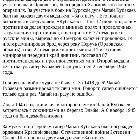
участвовала в Орловской, Белгородско-Харьковской военных
операциях. За участие в боях на Курской дуге Чапай Кубакаев
был награжден двумя медалями «За отвагу». Его подвиг
выразился в следующем: «Кубакаев с 11 на 12 июля под огнем
противника делал проходы в минных полях и проволочных
заграждениях противника, снял при этом 72 немецкие и
русские мины, вырезал до 40 метров колючей проволоки. 14
июля разминировал брод через реку Неручь (Орловская
область), снял 22 немецкие шпрингмины. 15 и 16 июля
минировал передний край дивизии, поставил 87
противотанковых и противопехотных мин. Второй медали
«За отвагу» сапер Кубакаев был удостоен 2 сентября 1943
года.
Говорят, на войне чудес не бывает. За 1418 дней Чапай
Губаевич разминировал тысячи мин. Говорят, сапер ошибается
только один раз. Чапай ни разу не ошибся.
7 мая 1945 года дивизия, в которой служил Чапай Кубакаев,
встретилась с союзниками на берегах Эльбы. А 6 ноября 1945
года он был демобилизован.
За мужество и героизм сапер Чапай Кубакаев был награжден
орденами Красной звезды, Отечественной войны I степени,
Славы III степени и двумя медалями «За отвагу»