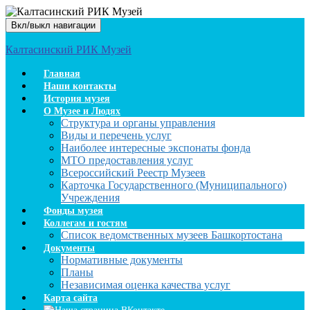
Вкл/выкл навигации
Калтасинский РИК Музей
Главная
Наши контакты
История музея
О Музее и Людях
Структура и органы управления
Виды и перечень услуг
Наиболее интересные экспонаты фонда
МТО предоставления услуг
Всероссийский Реестр Музеев
Карточка Государственного (Муниципального)
Учреждения
Фонды музея
Коллегам и гостям
Список ведомственных музеев Башкортостана
Документы
Нормативные документы
Планы
Независимая оценка качества услуг
Карта сайта