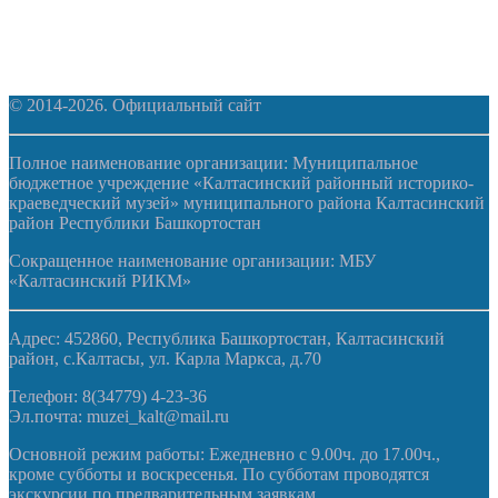
© 2014-2026. Официальный сайт
Полное наименование организации: Муниципальное
бюджетное учреждение «Калтасинский районный историко-
краеведческий музей» муниципального района Калтасинский
район Республики Башкортостан
Сокращенное наименование организации: МБУ
«Калтасинский РИКМ»
Адрес: 452860, Республика Башкортостан, Калтасинский
район, с.Калтасы, ул. Карла Маркса, д.70
Телефон: 8(34779) 4-23-36
Эл.почта: muzei_kalt@mail.ru
Основной режим работы: Ежедневно с 9.00ч. до 17.00ч.,
кроме субботы и воскресенья. По субботам проводятся
экскурсии по предварительным заявкам.