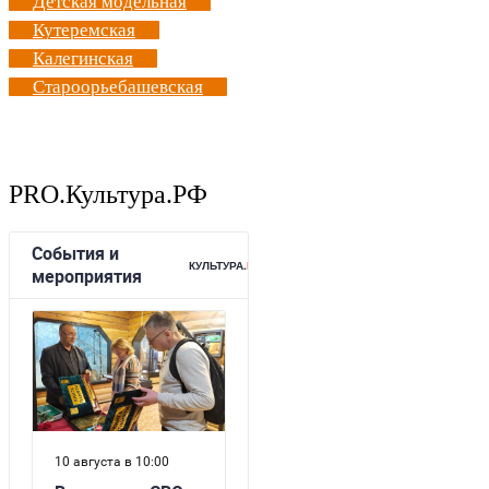
Детская модельная
Кутеремская
Калегинская
Староорьебашевская
PRO.Культура.РФ