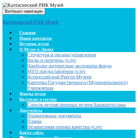
Вкл/выкл навигации
Калтасинский РИК Музей
Главная
Наши контакты
История музея
О Музее и Людях
Структура и органы управления
Виды и перечень услуг
Наиболее интересные экспонаты фонда
МТО предоставления услуг
Всероссийский Реестр Музеев
Карточка Государственного (Муниципального)
Учреждения
Фонды музея
Коллегам и гостям
Список ведомственных музеев Башкортостана
Документы
Нормативные документы
Планы
Независимая оценка качества услуг
Карта сайта