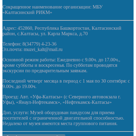
Сокращенное наименование организации: МБУ
«Калтасинский РИКМ»
Адрес: 452860, Республика Башкортостан, Калтасинский
район, с.Калтасы, ул. Карла Маркса, д.70
Телефон: 8(34779) 4-23-36
Эл.почта: muzei_kalt@mail.ru
Основной режим работы: Ежедневно с 9.00ч. до 17.00ч.,
кроме субботы и воскресенья. По субботам проводятся
экскурсии по предварительным заявкам.
Последний четверг месяца в период с 1 мая по 30 сентября: с
9.00ч. до 19.00ч.
Проезд: Авт. «Уфа-Калтасы» (с Северного автовокзала г.
Уфы), «Янаул-Нефтекамск», «Нефтекамск-Калтасы»
Доп. услуги: Музей оборудован пандусом для приема
посетителей с ограниченной двигательной способностью.
Недалеко от музея имеются места группового питания.