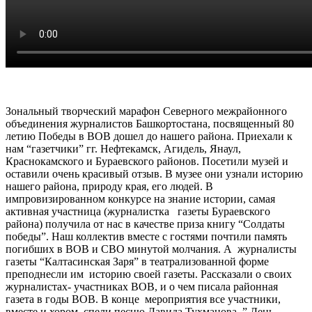
Зональный творческий марафон Северного межрайонного
объединения журналистов Башкортостана, посвященный 80
летию Победы в ВОВ дошел до нашего района. Приехали к
нам “газетчики” гг. Нефтекамск, Агидель, Янаул,
Краснокамского и Бураевского районов. Посетили музей и
оставили очень красивый отзыв. В музее они узнали историю
нашего района, природу края, его людей. В
импровизированном конкурсе на знание истории, самая
активная участница (журналистка газеты Бураевского
района) получила от нас в качестве приза книгу “Солдаты
победы”. Наш коллектив вместе с гостями почтили память
погибших в ВОВ и СВО минутой молчания. А журналисты
газеты “Калтасинская Заря” в театрализованной форме
преподнесли им историю своей газеты. Рассказали о своих
журналистах- участниках ВОВ, и о чем писала районная
газета в годы ВОВ. В конце мероприятия все участники,
вместе и хором, спели песню Давида Тухманова ” День