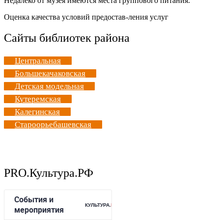
Недалеко от музея имеются места группового питания.
Оценка качества условий предостав-ления услуг
Сайты библиотек района
Центральная
Большекачаковская
Детская модельная
Кутеремская
Калегинская
Староорьебашевская
PRO.Культура.РФ