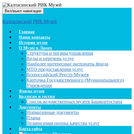
Вкл/выкл навигации
Калтасинский РИК Музей
Главная
Наши контакты
История музея
О Музее и Людях
Структура и органы управления
Виды и перечень услуг
Наиболее интересные экспонаты фонда
МТО предоставления услуг
Всероссийский Реестр Музеев
Карточка Государственного (Муниципального)
Учреждения
Фонды музея
Коллегам и гостям
Список ведомственных музеев Башкортостана
Документы
Нормативные документы
Планы
Независимая оценка качества услуг
Карта сайта