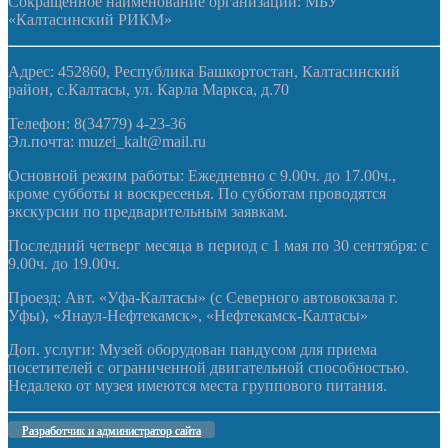
Сокращенное наименование организации: МБУ
«Калтасинский РИКМ»
Адрес: 452860, Республика Башкортостан, Калтасинский
район, с.Калтасы, ул. Карла Маркса, д.70
Телефон: 8(34779) 4-23-36
Эл.почта: muzei_kalt@mail.ru
Основной режим работы: Ежедневно с 9.00ч. до 17.00ч.,
кроме субботы и воскресенья. По субботам проводятся
экскурсии по предварительным заявкам.
Последний четверг месяца в период с 1 мая по 30 сентября: с
9.00ч. до 19.00ч.
Проезд: Авт. «Уфа-Калтасы» (с Северного автовокзала г.
Уфы), «Янаул-Нефтекамск», «Нефтекамск-Калтасы»
Доп. услуги: Музей оборудован пандусом для приема
посетителей с ограниченной двигательной способностью.
Недалеко от музея имеются места группового питания.
Разработчик и администратор сайта