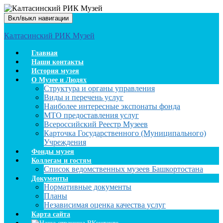
Вкл/выкл навигации
Калтасинский РИК Музей
Главная
Наши контакты
История музея
О Музее и Людях
Структура и органы управления
Виды и перечень услуг
Наиболее интересные экспонаты фонда
МТО предоставления услуг
Всероссийский Реестр Музеев
Карточка Государственного (Муниципального)
Учреждения
Фонды музея
Коллегам и гостям
Список ведомственных музеев Башкортостана
Документы
Нормативные документы
Планы
Независимая оценка качества услуг
Карта сайта