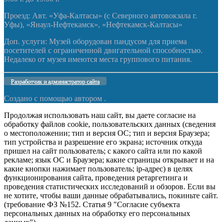
Проезд: Авт. «Уфа-Калтасы» (с Северного автовокзала г.
Уфы), «Янаул-Нефтекамск», «Нефтекамск-Калтасы»
Доп. услуги: Музей оборудован пандусом для приема
посетителей с ограниченной двигательной способностью.
Недалеко от музея имеются места группового питания.
Разработчик и администратор сайта
Создано с помощью
автором .
Продолжая использовать наш сайт, вы даете согласие на
обработку файлов cookie, пользовательских данных (сведения
о местоположении; тип и версия ОС; тип и версия Браузера;
тип устройства и разрешение его экрана; источник откуда
пришел на сайт пользователь; с какого сайта или по какой
рекламе; язык ОС и Браузера; какие страницы открывает и на
какие кнопки нажимает пользователь; ip-адрес) в целях
функционирования сайта, проведения ретаргетинга и
проведения статистических исследований и обзоров. Если вы
не хотите, чтобы ваши данные обрабатывались, покиньте сайт.
(требование ФЗ №152. Статья 9 "Согласие субъекта
персональных данных на обработку его персональных