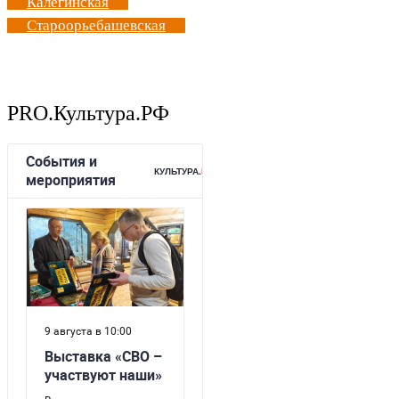
Калегинская
Староорьебашевская
PRO.Культура.РФ