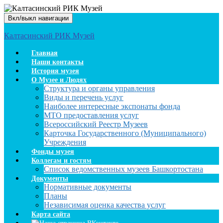
Вкл/выкл навигации
Калтасинский РИК Музей
Главная
Наши контакты
История музея
О Музее и Людях
Структура и органы управления
Виды и перечень услуг
Наиболее интересные экспонаты фонда
МТО предоставления услуг
Всероссийский Реестр Музеев
Карточка Государственного (Муниципального)
Учреждения
Фонды музея
Коллегам и гостям
Список ведомственных музеев Башкортостана
Документы
Нормативные документы
Планы
Независимая оценка качества услуг
Карта сайта