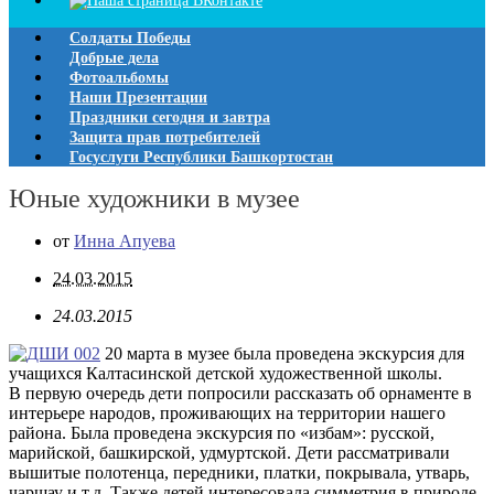
Солдаты Победы
Добрые дела
Фотоальбомы
Наши Презентации
Праздники сегодня и завтра
Защита прав потребителей
Госуслуги Республики Башкортостан
Юные художники в музее
от
Инна Апуева
24.03.2015
24.03.2015
20 марта в музее была проведена экскурсия для
учащихся Калтасинской детской художественной школы.
В первую очередь дети попросили рассказать об орнаменте в
интерьере народов, проживающих на территории нашего
района. Была проведена экскурсия по «избам»: русской,
марийской, башкирской, удмуртской. Дети рассматривали
вышитые полотенца, передники, платки, покрывала, утварь,
чаршау и т.д. Также детей интересовала симметрия в природе.