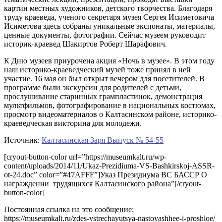
картин местных художников, детского творчества. Благодаря
труду краеведа, ученого секретаря музея Сергея Исиметовича
Исиметова здесь собраны уникальные экспонаты, материалы,
ценные документы, фотографии. Сейчас музеем руководит
историк-краевед Шакиртов Роберт Шарафович.
К Дню музеев приурочена акция «Ночь в музее». В этом году
наш историко-краеведческий музей тоже принял в ней
участие. 16 мая он был открыт вечером для посетителей. В
программе были экскурсии для родителей с детьми,
прослушивание старинных грампластинок, демонстрация
мультфильмов, фотографирование в национальных костюмах,
просмотр видеоматериалов о Калтасинском районе, историко-
краеведческая викторина для молодежи.
Источник:
Калтасинская Заря Выпуск № 54-55
[cryout-button-color url=”https://museumkalt.ru/wp-
content/uploads/2014/11/Ukaz-Prezidiuma-VS-Bashkirskoj-ASSR-
ot-24.doc” color=”#47AFFF”]Указ Президиума ВС БАССР О
награждении трудящихся Калтасинского района”[/cryout-
button-color]
Постоянная ссылка на это сообщение:
https://museumkalt.ru/zdes-vstrechayutsya-nastoyashhee-i-proshloe/