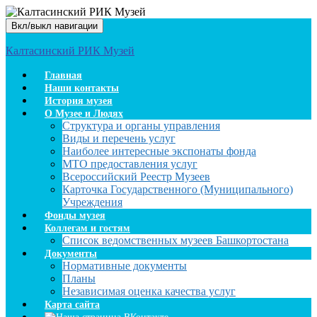
Вкл/выкл навигации
Калтасинский РИК Музей
Главная
Наши контакты
История музея
О Музее и Людях
Структура и органы управления
Виды и перечень услуг
Наиболее интересные экспонаты фонда
МТО предоставления услуг
Всероссийский Реестр Музеев
Карточка Государственного (Муниципального)
Учреждения
Фонды музея
Коллегам и гостям
Список ведомственных музеев Башкортостана
Документы
Нормативные документы
Планы
Независимая оценка качества услуг
Карта сайта