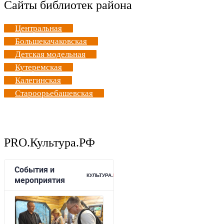
Сайты библиотек района
Центральная
Большекачаковская
Детская модельная
Кутеремская
Калегинская
Староорьебашевская
PRO.Культура.РФ