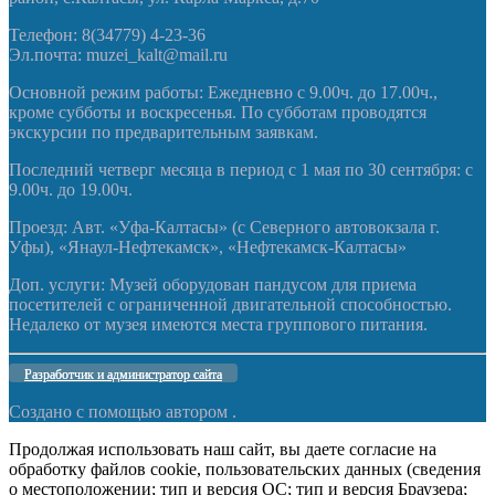
Телефон: 8(34779) 4-23-36
Эл.почта: muzei_kalt@mail.ru
Основной режим работы: Ежедневно с 9.00ч. до 17.00ч.,
кроме субботы и воскресенья. По субботам проводятся
экскурсии по предварительным заявкам.
Последний четверг месяца в период с 1 мая по 30 сентября: с
9.00ч. до 19.00ч.
Проезд: Авт. «Уфа-Калтасы» (с Северного автовокзала г.
Уфы), «Янаул-Нефтекамск», «Нефтекамск-Калтасы»
Доп. услуги: Музей оборудован пандусом для приема
посетителей с ограниченной двигательной способностью.
Недалеко от музея имеются места группового питания.
Разработчик и администратор сайта
Создано с помощью
автором .
Продолжая использовать наш сайт, вы даете согласие на
обработку файлов cookie, пользовательских данных (сведения
о местоположении; тип и версия ОС; тип и версия Браузера;