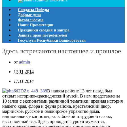
Солдаты Победы
Добрые дела
Фотоальбомы
Наши Презентации
Праздники сегодня и завтра
Защита прав потребителей
Госуслуги Республики Башкортостан
Здесь встречаются настоящее и прошлое
от
admin
17.11.2014
17.11.2014
В нашем районе 13 лет назад был
открыт историко-краеведческий музей. В нем представлены
10 залов с экспонатами различной тематики: древняя история
нашего края, флора и фауна района, крестьянский двор,
марийское, русское и башкирское убранство дома,
национальные костюмы, залы боевой и трудовой славы,
выставочный зал. Здесь проводятся уроки мужества,
тематические лекции, презентации, проходят выставки