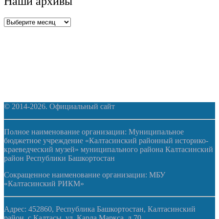
Наши архивы
Наши
архивы
© 2014-2026. Официальный сайт
Полное наименование организации: Муниципальное
бюджетное учреждение «Калтасинский районный историко-
краеведческий музей» муниципального района Калтасинский
район Республики Башкортостан
Сокращенное наименование организации: МБУ
«Калтасинский РИКМ»
Адрес: 452860, Республика Башкортостан, Калтасинский
район, с.Калтасы, ул. Карла Маркса, д.70